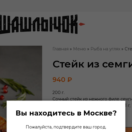
Главная
»
Меню
»
Рыба на углях
»
Сте
Стейк из семг
940
₽
200 г.
Сочный стейк из нежного филе семг
На 100 г. Белки – 21.8 г; Жиры – 14.1 
Вы находитесь в Москве?
-
+
Пожалуйста, подтвердите ваш город.