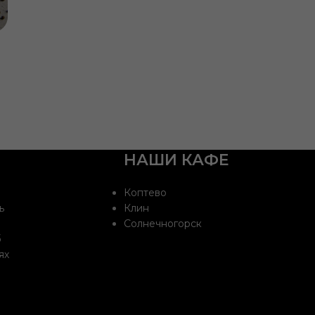
НАШИ КАФЕ
Коптево
ь
Клин
Солнечногорск
б
ях