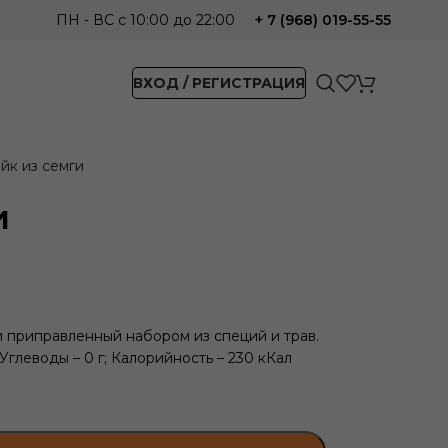
ПН - ВС с 10:00 до 22:00
+ 7 (968) 019-55-55
ВХОД / РЕГИСТРАЦИЯ
йк из семги
и
и приправленный набором из специй и трав.
г; Углеводы – 0 г; Калорийность – 230 кКал