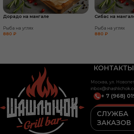
Дорадо на мангале
Сибас на мангал
Рыба на углях
Рыба на углях
880
₽
880
₽
КОНТАКТЫ
Москва, ул. Новопет
inbox@shashlichok.o
+ 7 (968) 01
СЛУЖБА
ЗАКАЗОВ