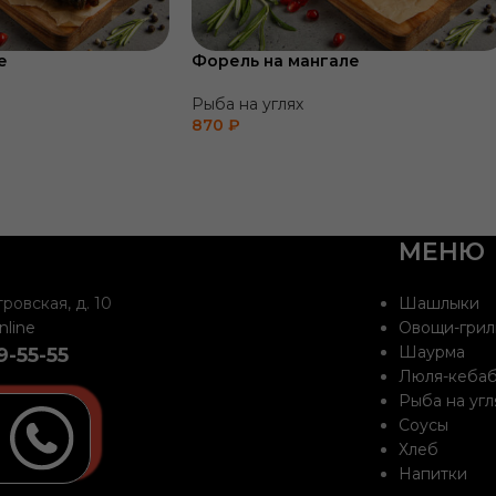
е
Форель на мангале
Рыба на углях
870
₽
МЕНЮ
ровская, д. 10
Шашлыки
nline
Овощи-грил
Шаурма
9-55-55
Люля-кеба
Рыба на угл
Соусы
Хлеб
Напитки