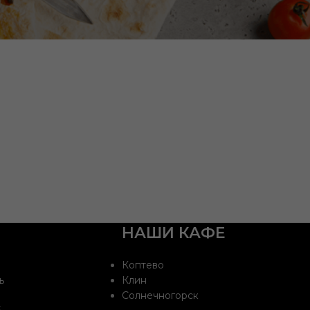
НАШИ КАФЕ
Коптево
ь
Клин
Солнечногорск