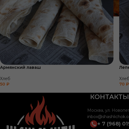
Армянский лаваш
Леп
Хлеб
Хле
50
₽
70
₽
КОНТАКТЫ
Москва, ул. Новопет
inbox@shashlichok.o
+ 7 (968) 01