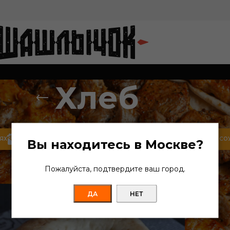
Хлеб
ЯХ
ШАУРМА
ЛЮЛЯ-КЕБАБ
ОВОЩИ НА МАНГАЛЕ
САЛАТЫ
СО
Вы находитесь в Москве?
Пожалуйста, подтвердите ваш город.
ДА
НЕТ