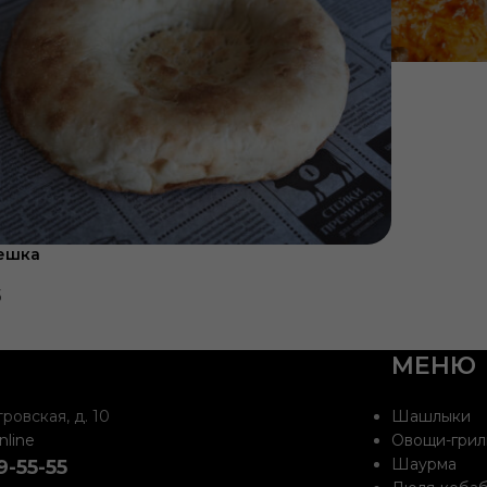
ешка
б
МЕНЮ
ровская, д. 10
Шашлыки
nline
Овощи-грил
Шаурма
9-55-55