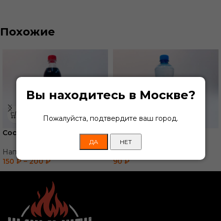
Похожие
Вы находитесь в Москве?
Пожалуйста, подтвердите ваш город.
Coca-Cola
Aqua Minerale
ДА
НЕТ
Напитки
Напитки
150
₽
–
200
₽
90
₽