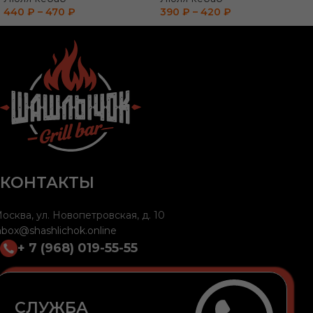
440
₽
–
470
₽
390
₽
–
420
₽
КОНТАКТЫ
осква, ул. Новопетровская, д. 10
nbox@shashlichok.online
+ 7 (968) 019-55-55
СЛУЖБА