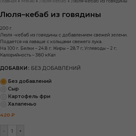
Главная
»
Меню
»
Люля-кебаб
»
Люля–кебаб из говядины
Люля–кебаб из говядины
200 г.
Люля –кебаб из говядины с добавлением свежей зелени.
Подается на лаваше с кольцами свежего лука.
На 100 г. Белки – 24.8 г; Жиры – 28.7 г; Углеводы – 2 г;
Калорийность – 380 кКал
ДОБАВКИ
БЕЗ ДОБАВЛЕНИЙ
Без добавлений
Сыр
Картофель фри
Халапеньо
420
₽
-
+