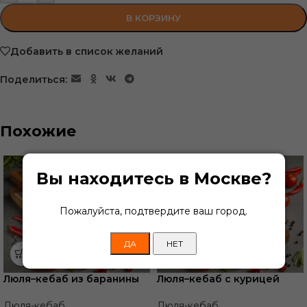
В КОРЗИНУ
Добавить в список желаний
Поделиться:
Похожие
Вы находитесь в Москве?
Пожалуйста, подтвердите ваш город.
ДА
НЕТ
Люля–кебаб из баранины
Люля–кебаб с курицей
Люля-кебаб
Люля-кебаб